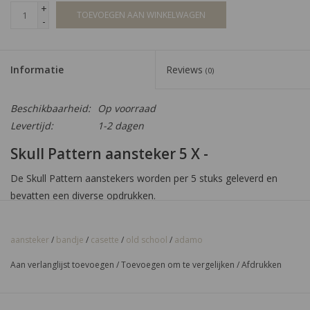
+
TOEVOEGEN AAN WINKELWAGEN
-
Informatie
Reviews
(0)
Beschikbaarheid:
Op voorraad
Levertijd:
1-2 dagen
Skull Pattern aansteker 5 X -
De Skull Pattern aanstekers worden per 5 stuks geleverd en
bevatten een diverse opdrukken.
Heeft u een vraag? U kunt ons bereiken via 0184 726 441 of
stuur een e-mail naar
info@sigaren.shop
!
aansteker
/
bandje
/
casette
/
old school
/
adamo
Aan verlanglijst toevoegen
/
Toevoegen om te vergelijken
/
Afdrukken