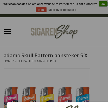
Wij slaan cookies op om onze website te verbeteren. Is dat akkoord?
Ja
Nee
Meer over cookies »
0 Artikelen - €0,00
Home
Sigaren accessoires
Sigaretten accessoires
adamo Skull Pattern aansteker 5 X
HOME
/
SKULL PATTERN AANSTEKER 5 X
Shag accessoires
Aansteker
Headshop
Cadeau