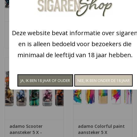
Snoep
adamo Skull Pattern
adamo Coffee
Aanbiedingen
Deze website bevat informatie over sigare
aansteker 5 X
Mandala aansteker 5 X
-
€4,95
€4,95
en is alleen bedoeld voor bezoekers die
Koffie en thee
minimaal de leeftijd van 18 jaar hebben.
Blog
adamo Scooter
adamo Colorful paint
aansteker 5 X -
aansteker 5 X