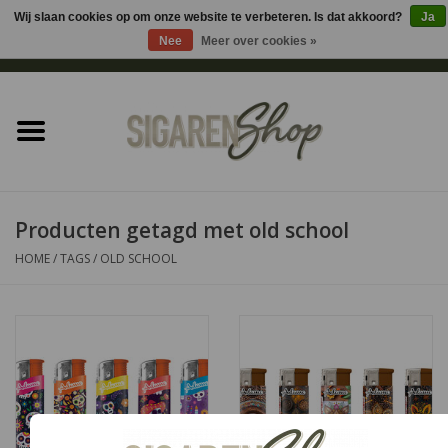
Wij slaan cookies op om onze website te verbeteren. Is dat akkoord?
Ja
Nee
Meer over cookies »
0 Artikelen - €0,00
Home
Sigaren accessoires
Sigaretten accessoires
Producten getagd met old school
HOME
/
TAGS
/
OLD SCHOOL
Shag accessoires
Aansteker
Headshop
Cadeau